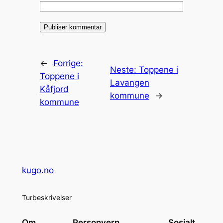
←
Forrige:
Neste:
Toppene i
Toppene i
Lavangen
Kåfjord
kommune
→
kommune
kugo.no
Turbeskrivelser
Om
Personvern
Sosialt