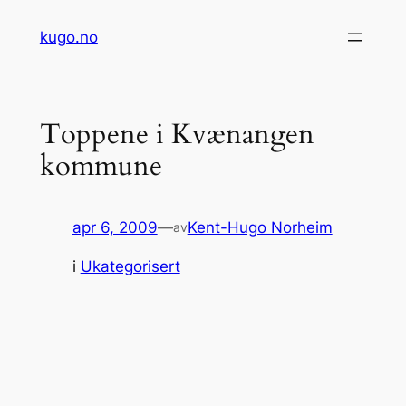
Hopp
kugo.no
til
innhold
Toppene i Kvænangen
kommune
apr 6, 2009
—
Kent-Hugo Norheim
av
i
Ukategorisert