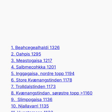
1. Beahcegealhaldi 1326
2. Oahpis 1295
3. Meastogaisa 1217
4. Salbmecohkka 1201
5. Inggagaisa, nordre topp 1194
6. Store Kvænangstinden 1178
7. Trolldalstinden 1173
8. Kvænangstindan, sørøstre topp >1160
9. Slimpogaisa 1136
10. Njallavarri 1135