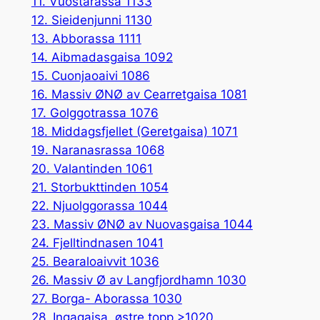
11. Vuostarassa 1133
12. Sieidenjunni 1130
13. Abborassa 1111
14. Aibmadasgaisa 1092
15. Cuonjaoaivi 1086
16. Massiv ØNØ av Cearretgaisa 1081
17. Golggotrassa 1076
18. Middagsfjellet (Geretgaisa) 1071
19. Naranasrassa 1068
20. Valantinden 1061
21. Storbukttinden 1054
22. Njuolggorassa 1044
23. Massiv ØNØ av Nuovasgaisa 1044
24. Fjelltindnasen 1041
25. Bearaloaivvit 1036
26. Massiv Ø av Langfjordhamn 1030
27. Borga- Aborassa 1030
28. Ingagaisa, østre topp >1020