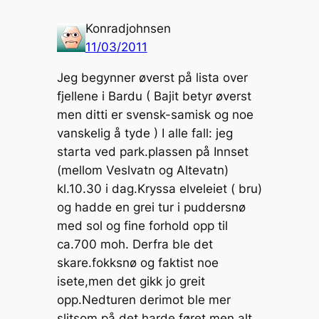
Konradjohnsen
11/03/2011
Jeg begynner øverst på lista over
fjellene i Bardu ( Bajit betyr øverst
men ditti er svensk-samisk og noe
vanskelig å tyde ) I alle fall: jeg
starta ved park.plassen på Innset
(mellom Veslvatn og Altevatn)
kl.10.30 i dag.Kryssa elveleiet ( bru)
og hadde en grei tur i puddersnø
med sol og fine forhold opp til
ca.700 moh. Derfra ble det
skare.fokksnø og faktist noe
isete,men det gikk jo greit
opp.Nedturen derimot ble mer
slitsom på det harde føret,men alt