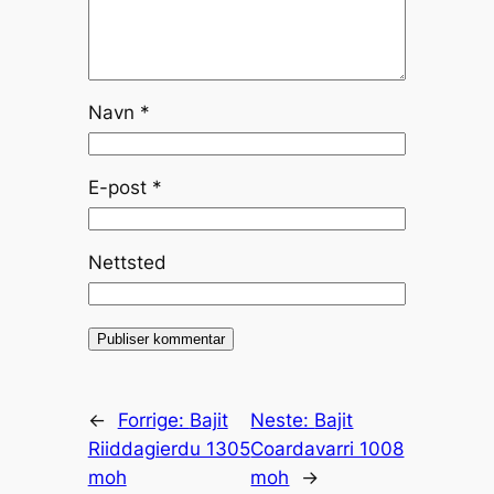
Navn
*
E-post
*
Nettsted
←
Forrige:
Bajit
Neste:
Bajit
Riiddagierdu 1305
Coardavarri 1008
moh
moh
→