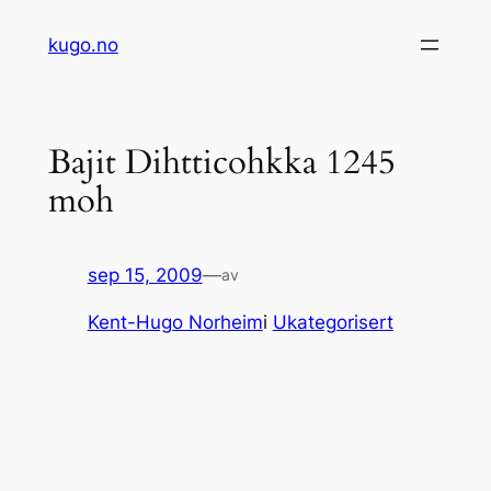
Hopp
kugo.no
til
innhold
Bajit Dihtticohkka 1245
moh
sep 15, 2009
—
av
Kent-Hugo Norheim
i
Ukategorisert