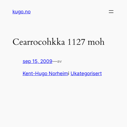
Hopp
kugo.no
til
innhold
Cearrocohkka 1127 moh
sep 15, 2009
—
av
Kent-Hugo Norheim
i
Ukategorisert