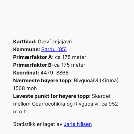
Kartblad:
Gæv´dnjajavri
Kommune:
Bardu (85)
Primærfaktor A:
ca 175 meter
Primærfaktor B:
ca 175 meter
Koordinat:
4479 8868
Nærmeste høyere topp:
Rivguoaivi (Kiruna)
1568 moh
Laveste punkt før høyere topp:
Skardet
mellom Cearrocohkka og Rivguoaivi, ca 952
m o.h.
Statistikk er laget av
Jarle Nilsen