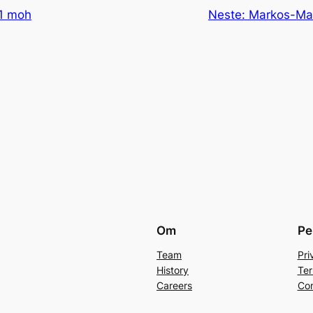
41 moh
Neste:
Markos-Mal
Om
Pe
Team
Pri
History
Ter
Careers
Con