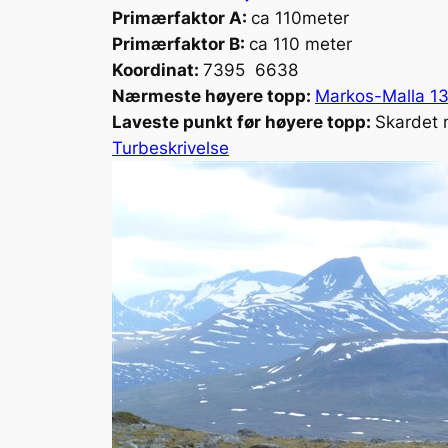
Primærfaktor A:
ca 110meter
Primærfaktor B:
ca 110 meter
Koordinat:
7395 6638
Nærmeste høyere topp:
Markos-Malla 1
Laveste punkt før høyere topp:
Skardet 
Turbeskrivelse