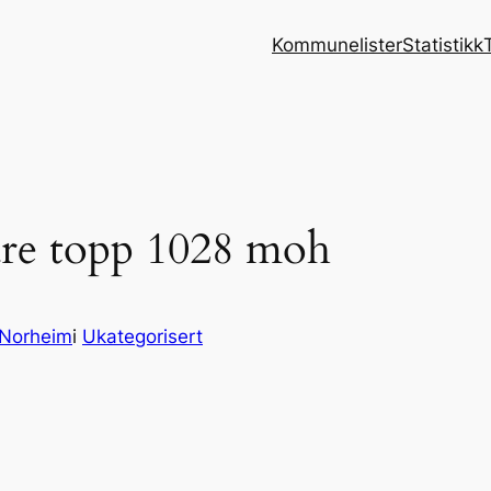
Kommunelister
Statistikk
dre topp 1028 moh
 Norheim
i
Ukategorisert