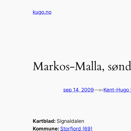
Hopp
kugo.no
til
innhold
Markos-Malla, søn
sep 14, 2009
—
Kent-Hugo
av
Kartblad:
Signaldalen
Kommune:
Storfjord (69)