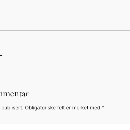
r
mmentar
 publisert.
Obligatoriske felt er merket med
*