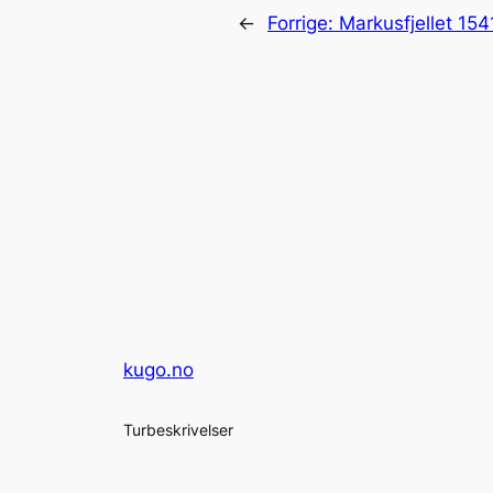
←
Forrige:
Markusfjellet 15
kugo.no
Turbeskrivelser