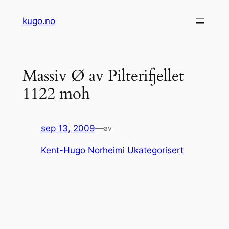
Hopp
kugo.no
til
innhold
Massiv Ø av Pilterifjellet
1122 moh
sep 13, 2009
—
av
Kent-Hugo Norheim
i
Ukategorisert