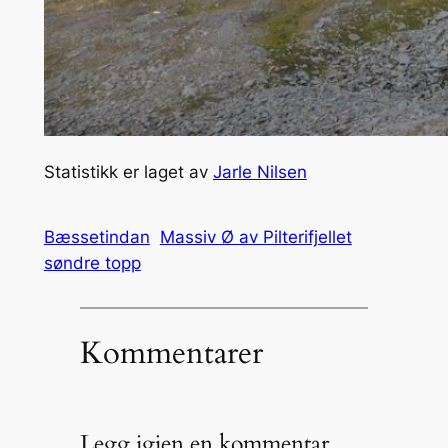
Statistikk er laget av
Jarle Nilsen
Bæssetindan
Massiv Ø av Pilterifjellet
søndre topp
Kommentarer
Legg igjen en kommentar