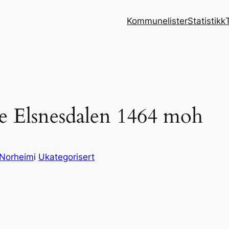
Kommunelister
Statistikk
te Elsnesdalen 1464 moh
 Norheim
i
Ukategorisert