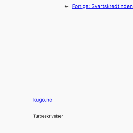
←
Forrige:
Svartskredtinde
kugo.no
Turbeskrivelser