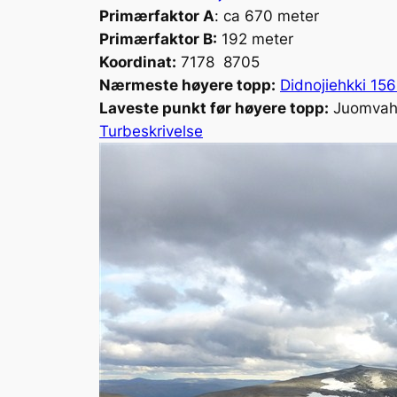
Primærfaktor A
: ca 670 meter
Primærfaktor B:
192 meter
Koordinat:
7178 8705
Nærmeste høyere topp:
Didnojiehkki 15
Laveste punkt før høyere topp:
Juomvahc
Turbeskrivelse