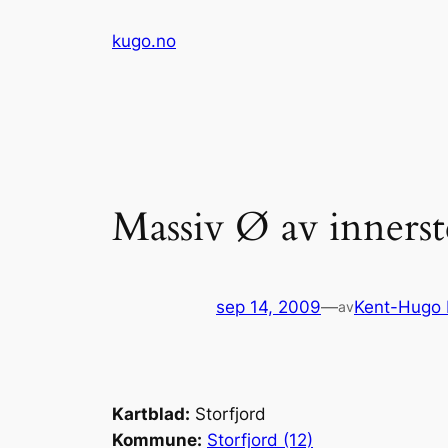
Hopp
kugo.no
til
innhold
Massiv Ø av inners
sep 14, 2009
—
Kent-Hugo
av
Kartblad:
Storfjord
Kommune:
Storfjord (12)