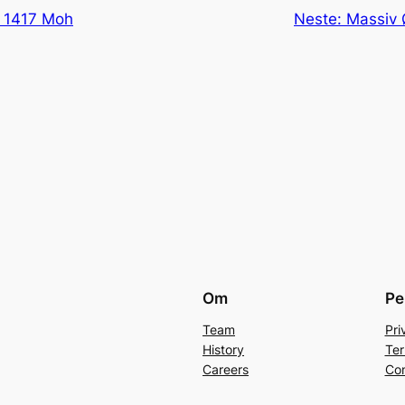
n 1417 Moh
Neste:
Massiv 
Om
Pe
Team
Pri
History
Ter
Careers
Con