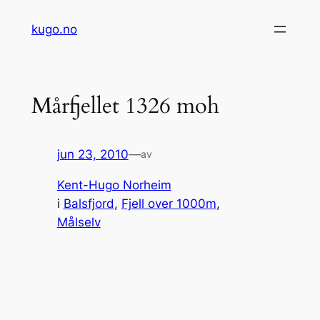
Hopp
kugo.no
til
innhold
Mårfjellet 1326 moh
jun 23, 2010
—
av
Kent-Hugo Norheim
i
Balsfjord
, 
Fjell over 1000m
, 
Målselv