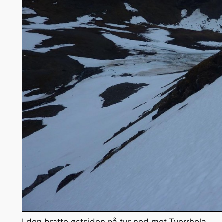
I den bratte østsiden på tur ned mot Tverrhola