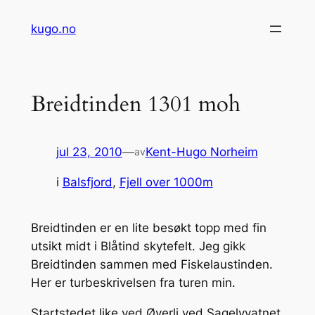
Hopp
kugo.no
til
innhold
Breidtinden 1301 moh
jul 23, 2010
—
Kent-Hugo Norheim
av
i
Balsfjord
, 
Fjell over 1000m
Breidtinden er en lite besøkt topp med fin
utsikt midt i Blåtind skytefelt. Jeg gikk
Breidtinden sammen med Fiskelaustinden.
Her er turbeskrivelsen fra turen min.
Startstedet like ved Øverli ved Sagelvvatnet