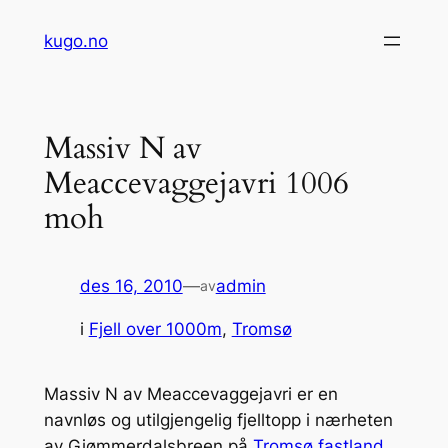
Hopp
kugo.no
til
innhold
Massiv N av
Meaccevaggejavri 1006
moh
des 16, 2010
—
admin
av
i
Fjell over 1000m
, 
Tromsø
Massiv N av Meaccevaggejavri er en
navnløs og utilgjengelig fjelltopp i nærheten
av Gjømmerdalsbreen på
Tromsø fastland
.