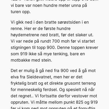
vi bare var noen hundre meter unna på
turen opp.
Vi gikk ned i den bratte sørøstsiden i en
renne. Her er de første hundre
høydemetrene ned bratt, før det slaker ut.
Vi var nede på rundt 700 moh før vi startet
stigningen til topp 900. Denne toppen krever
som 919 ikke så mye tenking, bare en
motbakke med stein.
Det er mulig å gå ned fra 900 ved å gå mot
elva fra Sieidevatnet, men her er det
fryktelig bratt og et direkte grusomt terreng
for menneskelig ferdsel. Og spesielt nå når
det regnet.. Vi fortsatte derfor vestover mot
oppruten. Vi måtte mellom punkt 825 og 919
før vi kom ned mot oppruten på et fornuftig