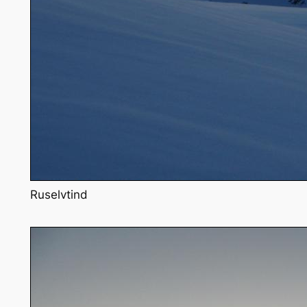
Ruselvtind