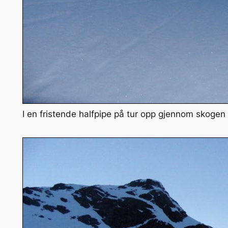
I en fristende halfpipe på tur opp gjennom skogen