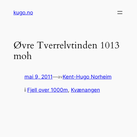
Hopp
kugo.no
til
innhold
Øvre Tverrelvtinden 1013
moh
mai 9, 2011
—
Kent-Hugo Norheim
av
i
Fjell over 1000m
, 
Kvænangen