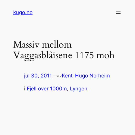
Hopp
kugo.no
til
innhold
Massiv mellom
Vaggasblåisene 1175 moh
jul 30, 2011
—
Kent-Hugo Norheim
av
i
Fjell over 1000m
, 
Lyngen