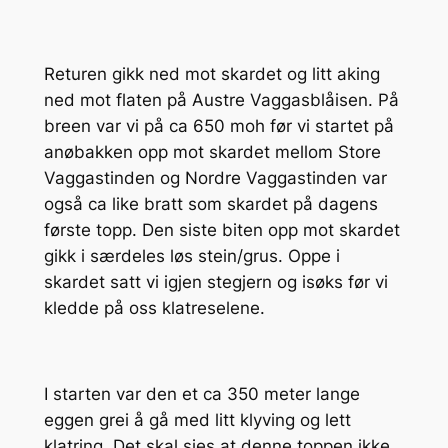
Returen gikk ned mot skardet og litt aking
ned mot flaten på Austre Vaggasblåisen. På
breen var vi på ca 650 moh før vi startet på
anøbakken opp mot skardet mellom Store
Vaggastinden og Nordre Vaggastinden var
også ca like bratt som skardet på dagens
første topp. Den siste biten opp mot skardet
gikk i særdeles løs stein/grus. Oppe i
skardet satt vi igjen stegjern og isøks før vi
kledde på oss klatreselene.
I starten var den et ca 350 meter lange
eggen grei å gå med litt klyving og lett
klatring. Det skal sies at denne toppen ikke