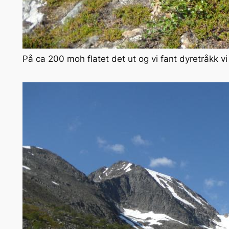
På ca 200 moh flatet det ut og vi fant dyretråkk v