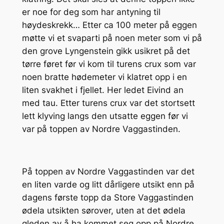
er noe for deg som har antyning til
høydeskrekk… Etter ca 100 meter på eggen
møtte vi et svaparti på noen meter som vi på
den grove Lyngenstein gikk usikret på det
tørre føret før vi kom til turens crux som var
noen bratte hødemeter vi klatret opp i en
liten svakhet i fjellet. Her ledet Eivind an
med tau. Etter turens crux var det stortsett
lett klyving langs den utsatte eggen før vi
var på toppen av Nordre Vaggastinden.
På toppen av Nordre Vaggastinden var det
en liten varde og litt dårligere utsikt enn på
dagens første topp da Store Vaggastinden
ødela utsikten sørover, uten at det ødela
gleden av å ha kommet seg opp på Nordre