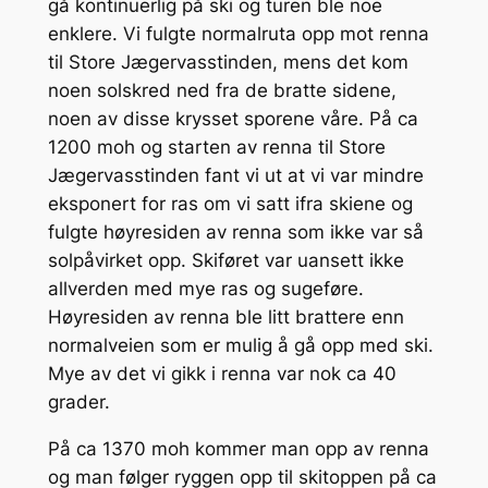
gå kontinuerlig på ski og turen ble noe
enklere. Vi fulgte normalruta opp mot renna
til Store Jægervasstinden, mens det kom
noen solskred ned fra de bratte sidene,
noen av disse krysset sporene våre. På ca
1200 moh og starten av renna til Store
Jægervasstinden fant vi ut at vi var mindre
eksponert for ras om vi satt ifra skiene og
fulgte høyresiden av renna som ikke var så
solpåvirket opp. Skiføret var uansett ikke
allverden med mye ras og sugeføre.
Høyresiden av renna ble litt brattere enn
normalveien som er mulig å gå opp med ski.
Mye av det vi gikk i renna var nok ca 40
grader.
På ca 1370 moh kommer man opp av renna
og man følger ryggen opp til skitoppen på ca