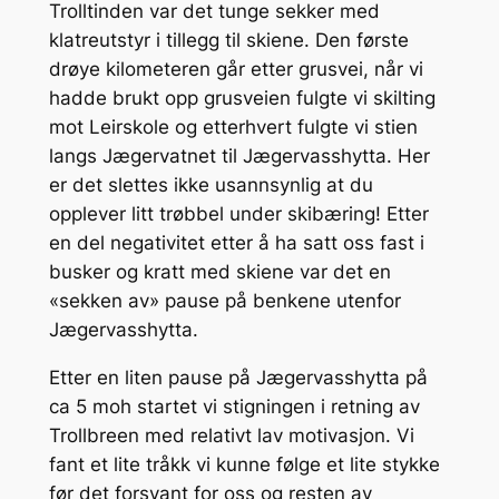
Trolltinden var det tunge sekker med
klatreutstyr i tillegg til skiene. Den første
drøye kilometeren går etter grusvei, når vi
hadde brukt opp grusveien fulgte vi skilting
mot Leirskole og etterhvert fulgte vi stien
langs Jægervatnet til Jægervasshytta. Her
er det slettes ikke usannsynlig at du
opplever litt trøbbel under skibæring! Etter
en del negativitet etter å ha satt oss fast i
busker og kratt med skiene var det en
«sekken av» pause på benkene utenfor
Jægervasshytta.
Etter en liten pause på Jægervasshytta på
ca 5 moh startet vi stigningen i retning av
Trollbreen med relativt lav motivasjon. Vi
fant et lite tråkk vi kunne følge et lite stykke
før det forsvant for oss og resten av