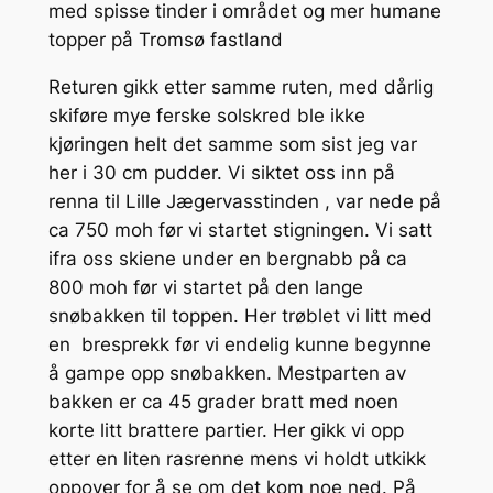
med spisse tinder i området og mer humane
topper på Tromsø fastland
Returen gikk etter samme ruten, med dårlig
skiføre mye ferske solskred ble ikke
kjøringen helt det samme som sist jeg var
her i 30 cm pudder. Vi siktet oss inn på
renna til Lille Jægervasstinden , var nede på
ca 750 moh før vi startet stigningen. Vi satt
ifra oss skiene under en bergnabb på ca
800 moh før vi startet på den lange
snøbakken til toppen. Her trøblet vi litt med
en bresprekk før vi endelig kunne begynne
å gampe opp snøbakken. Mestparten av
bakken er ca 45 grader bratt med noen
korte litt brattere partier. Her gikk vi opp
etter en liten rasrenne mens vi holdt utkikk
oppover for å se om det kom noe ned. På