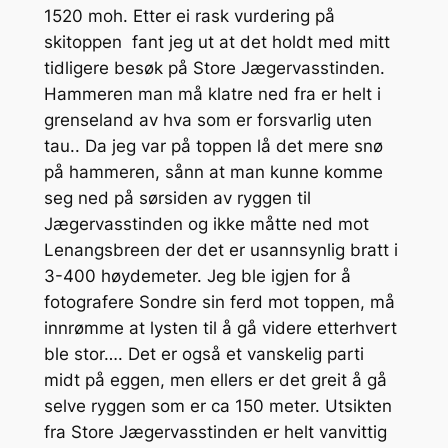
1520 moh. Etter ei rask vurdering på
skitoppen fant jeg ut at det holdt med mitt
tidligere besøk på Store Jægervasstinden.
Hammeren man må klatre ned fra er helt i
grenseland av hva som er forsvarlig uten
tau.. Da jeg var på toppen lå det mere snø
på hammeren, sånn at man kunne komme
seg ned på sørsiden av ryggen til
Jægervasstinden og ikke måtte ned mot
Lenangsbreen der det er usannsynlig bratt i
3-400 høydemeter. Jeg ble igjen for å
fotografere Sondre sin ferd mot toppen, må
innrømme at lysten til å gå videre etterhvert
ble stor…. Det er også et vanskelig parti
midt på eggen, men ellers er det greit å gå
selve ryggen som er ca 150 meter. Utsikten
fra Store Jægervasstinden er helt vanvittig