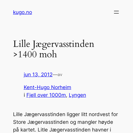
Hopp
kugo.no
til
innhold
Lille Jægervasstinden
>1400 moh
jun 13, 2012
—
av
Kent-Hugo Norheim
i
Fjell over 1000m
, 
Lyngen
Lille Jægervasstinden ligger litt nordvest for
Store Jægervasstinden og mangler høyde
på kartet. Litle Jægervasstinden havner i