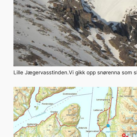
Lille Jægervasstinden.Vi gikk opp snørenna som sk