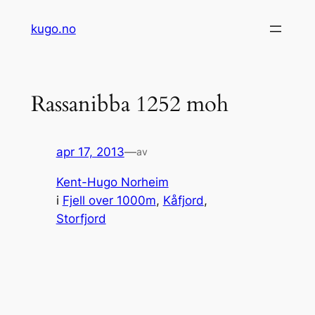
Hopp
kugo.no
til
innhold
Rassanibba 1252 moh
apr 17, 2013
—
av
Kent-Hugo Norheim
i
Fjell over 1000m
, 
Kåfjord
, 
Storfjord