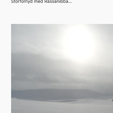
Storfornyd med Rassanibba…