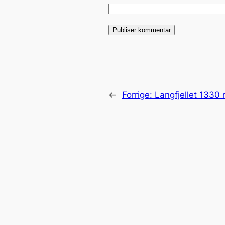
←
Forrige:
Langfjellet 1330