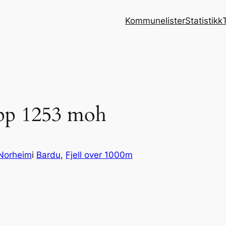
Kommunelister
Statistikk
topp 1253 moh
Norheim
i
Bardu
, 
Fjell over 1000m