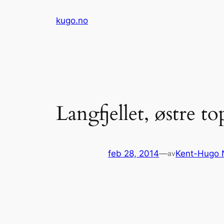
Hopp
kugo.no
til
innhold
Langfjellet, østre 
feb 28, 2014
—
Kent-Hugo 
av