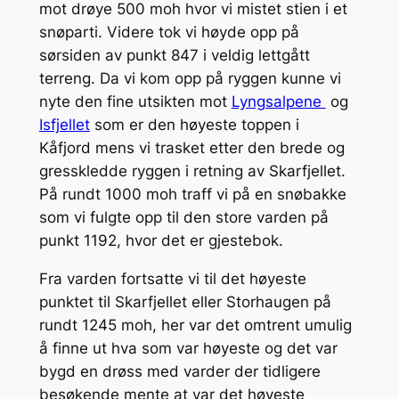
mot drøye 500 moh hvor vi mistet stien i et
snøparti. Videre tok vi høyde opp på
sørsiden av punkt 847 i veldig lettgått
terreng. Da vi kom opp på ryggen kunne vi
nyte den fine utsikten mot
Lyngsalpene
og
Isfjellet
som er den høyeste toppen i
Kåfjord mens vi trasket etter den brede og
gresskledde ryggen i retning av Skarfjellet.
På rundt 1000 moh traff vi på en snøbakke
som vi fulgte opp til den store varden på
punkt 1192, hvor det er gjestebok.
Fra varden fortsatte vi til det høyeste
punktet til Skarfjellet eller Storhaugen på
rundt 1245 moh, her var det omtrent umulig
å finne ut hva som var høyeste og det var
bygd en drøss med varder der tidligere
besøkende mente at var det høyeste