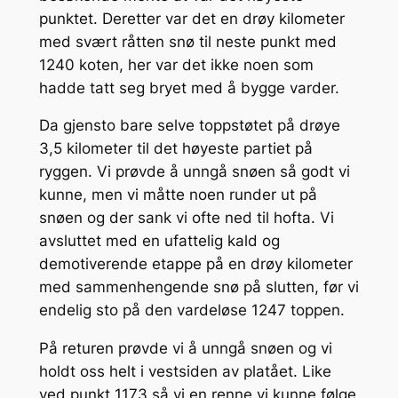
punktet. Deretter var det en drøy kilometer
med svært råtten snø til neste punkt med
1240 koten, her var det ikke noen som
hadde tatt seg bryet med å bygge varder.
Da gjensto bare selve toppstøtet på drøye
3,5 kilometer til det høyeste partiet på
ryggen. Vi prøvde å unngå snøen så godt vi
kunne, men vi måtte noen runder ut på
snøen og der sank vi ofte ned til hofta. Vi
avsluttet med en ufattelig kald og
demotiverende etappe på en drøy kilometer
med sammenhengende snø på slutten, før vi
endelig sto på den vardeløse 1247 toppen.
På returen prøvde vi å unngå snøen og vi
holdt oss helt i vestsiden av platået. Like
ved punkt 1173 så vi en renne vi kunne følge