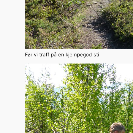
Før vi traff på en kjempegod sti