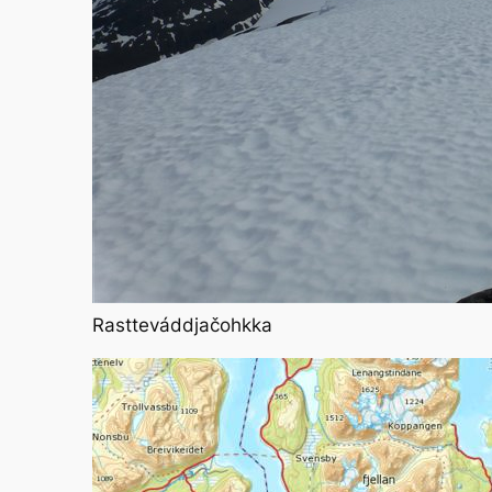
Rastteváddjačohkka