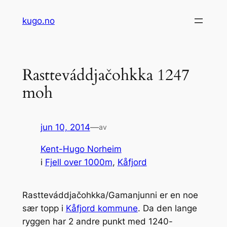
Hopp
kugo.no
til
innhold
Rastteváddjačohkka 1247
moh
jun 10, 2014
—
av
Kent-Hugo Norheim
i
Fjell over 1000m
, 
Kåfjord
Rastteváddjačohkka/Gamanjunni er en noe
sær topp i
Kåfjord kommune
. Da den lange
ryggen har 2 andre punkt med 1240-