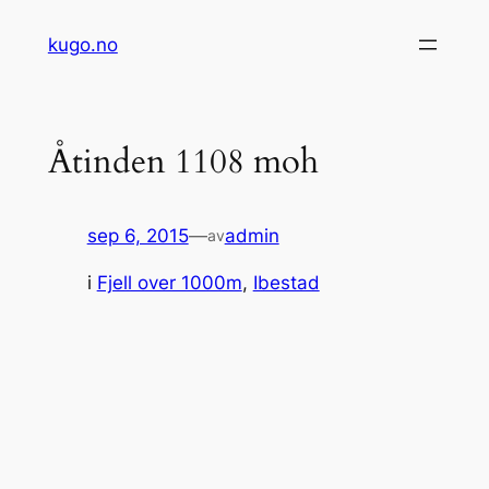
Hopp
kugo.no
til
innhold
Åtinden 1108 moh
sep 6, 2015
—
admin
av
i
Fjell over 1000m
, 
Ibestad