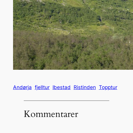
Andørja
fjelltur
Ibestad
Ristinden
Topptur
Kommentarer