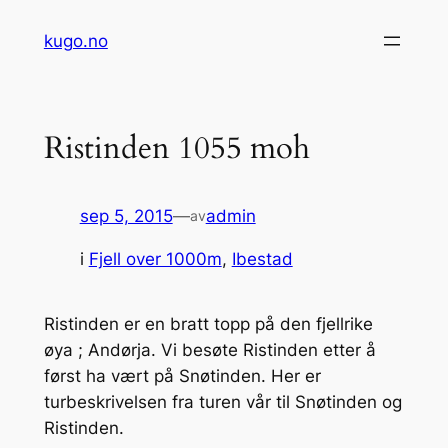
Hopp
kugo.no
til
innhold
Ristinden 1055 moh
sep 5, 2015
—
admin
av
i
Fjell over 1000m
, 
Ibestad
Ristinden er en bratt topp på den fjellrike
øya ; Andørja. Vi besøte Ristinden etter å
først ha vært på Snøtinden. Her er
turbeskrivelsen fra turen vår til Snøtinden og
Ristinden.