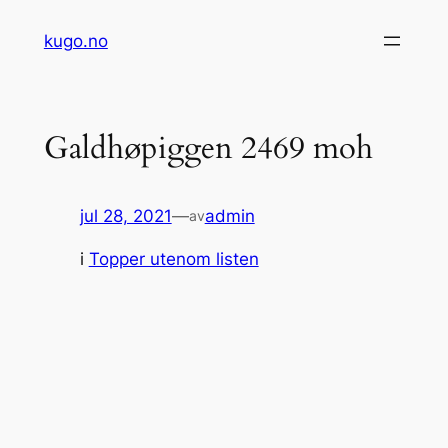
Hopp
kugo.no
til
innhold
Galdhøpiggen 2469 moh
jul 28, 2021
—
admin
av
i
Topper utenom listen