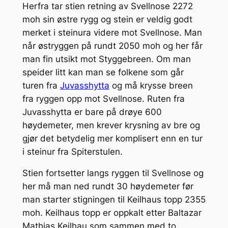
Herfra tar stien retning av Svellnose 2272
moh sin østre rygg og stein er veldig godt
merket i steinura videre mot Svellnose. Man
når østryggen på rundt 2050 moh og her får
man fin utsikt mot Styggebreen. Om man
speider litt kan man se folkene som går
turen fra
Juvasshytta
og må krysse breen
fra ryggen opp mot Svellnose. Ruten fra
Juvasshytta er bare på drøye 600
høydemeter, men krever krysning av bre og
gjør det betydelig mer komplisert enn en tur
i steinur fra Spiterstulen.
Stien fortsetter langs ryggen til Svellnose og
her må man ned rundt 30 høydemeter før
man starter stigningen til Keilhaus topp 2355
moh. Keilhaus topp er oppkalt etter Baltazar
Mathias ­Keilhau som sammen med to