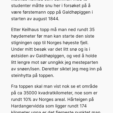
studenter måtte snu her i forsøket på å
være førstemann opp på Galdhøpiggen i
starten av august 1844.
Etter Keilhaus topp må man ned rundt 35
høydemeter før man kan starte den siste
stigningen opp til Norges høyeste fjell.
Under mitt besøk var det litt snø og is i
østsiden av Galdhøpiggen, og ved å holde
litt lengre mot sør unngikk jeg mesteparten
av snøen/isen. Deretter siktet jeg meg inn på
steinhytta på toppen.
Fra toppen skal man vist nok se et område
på ca 35000 kvadratkilometer, noe som er
rundt 10% av Norges areal. Hårteigen på
Hardangervidda som ligger rundt 174
kilometer unna er det fjerneste punktet man