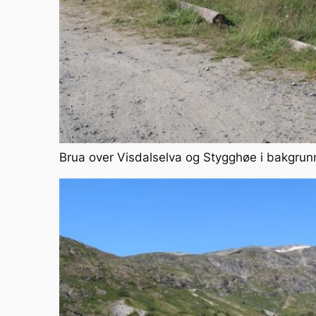
Brua over Visdalselva og Stygghøe i bakgru