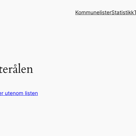
Kommunelister
Statistikk
terålen
r utenom listen