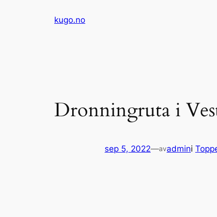
Hopp
kugo.no
til
innhold
Dronningruta i Ves
sep 5, 2022
—
admin
i
Toppe
av