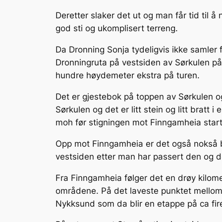
Deretter slaker det ut og man får tid til å
god sti og ukomplisert terreng.
Da Dronning Sonja tydeligvis ikke samler 
Dronningruta på vestsiden av Sørkulen på
hundre høydemeter ekstra på turen.
Det er gjestebok på toppen av Sørkulen og 
Sørkulen og det er litt stein og litt bratt
moh før stigningen mot Finngamheia start
Opp mot Finngamheia er det også nokså br
vestsiden etter man har passert den og d
Fra Finngamheia følger det en drøy kilomet
områdene. På det laveste punktet mellom
Nykksund som da blir en etappe på ca fire k