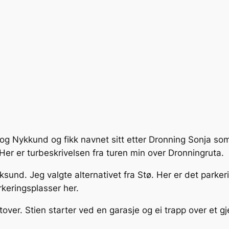
g Nykkund og fikk navnet sitt etter Dronning Sonja som
er er turbeskrivelsen fra turen min over Dronningruta.
sund. Jeg valgte alternativet fra Stø. Her er det parker
rkeringsplasser her.
over. Stien starter ved en garasje og ei trapp over et gj