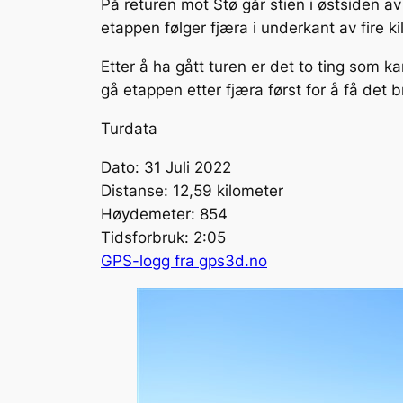
På returen mot Stø går stien i østsiden 
etappen følger fjæra i underkant av fire kil
Etter å ha gått turen er det to ting som k
gå etappen etter fjæra først for å få det 
Turdata
Dato: 31 Juli 2022
Distanse: 12,59 kilometer
Høydemeter: 854
Tidsforbruk: 2:05
GPS-logg fra gps3d.no