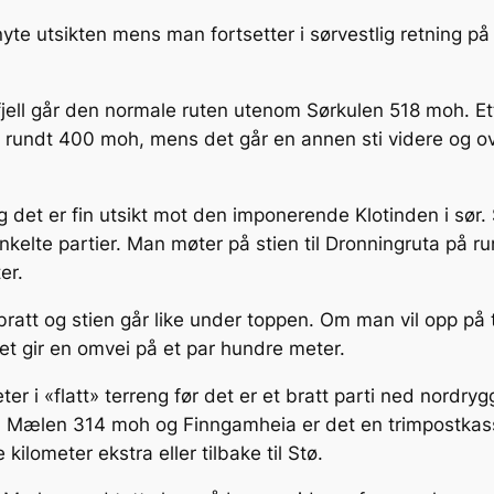
 nyte utsikten mens man fortsetter i sørvestlig retning på
fjell går den normale ruten utenom Sørkulen 518 moh. Ett
 rundt 400 moh, mens det går en annen sti videre og ove
det er fin utsikt mot den imponerende Klotinden i sør. S
 i enkelte partier. Man møter på stien til Dronningruta p
er.
att og stien går like under toppen. Om man vil opp på t
et gir en omvei på et par hundre meter.
er i «flatt» terreng før det er et bratt parti ned nordryg
 Mælen 314 moh og Finngamheia er det en trimpostkass
ilometer ekstra eller tilbake til Stø.