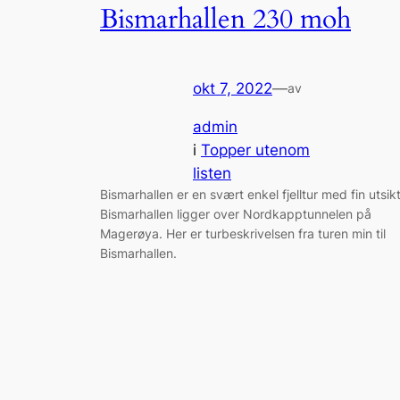
Bismarhallen 230 moh
okt 7, 2022
—
av
admin
i
Topper utenom
listen
Bismarhallen er en svært enkel fjelltur med fin utsikt
Bismarhallen ligger over Nordkapptunnelen på
Magerøya. Her er turbeskrivelsen fra turen min til
Bismarhallen.