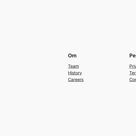
Om
Pe
Team
Pri
History
Ter
Careers
Con