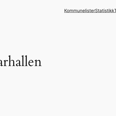
Kommunelister
Statistikk
rhallen