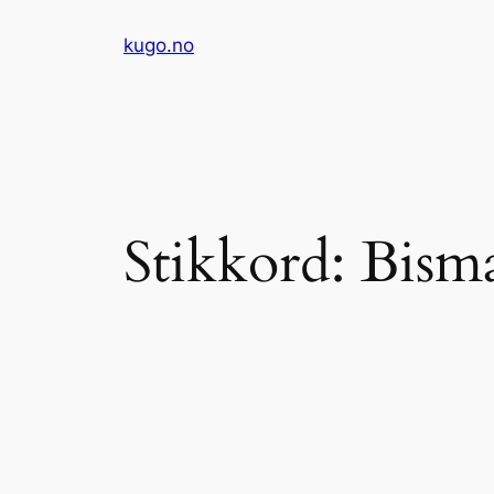
Hopp
kugo.no
til
innhold
Stikkord:
Bisma