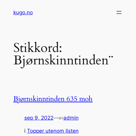
Hopp
kugo.no
til
innhold
Stikkord:
Bjørnskinntinden¨
Bjørnskinntinden 635 moh
sep 9, 2022
—
admin
av
i
Topper utenom listen