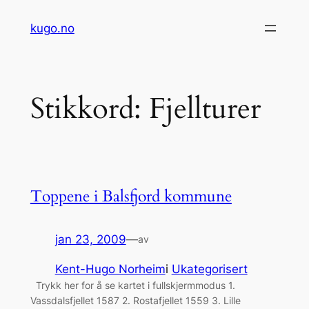
Hopp
kugo.no
til
innhold
Stikkord:
Fjellturer
Toppene i Balsfjord kommune
jan 23, 2009
—
av
Kent-Hugo Norheim
i
Ukategorisert
Trykk her for å se kartet i fullskjermmodus 1.
Vassdalsfjellet 1587 2. Rostafjellet 1559 3. Lille