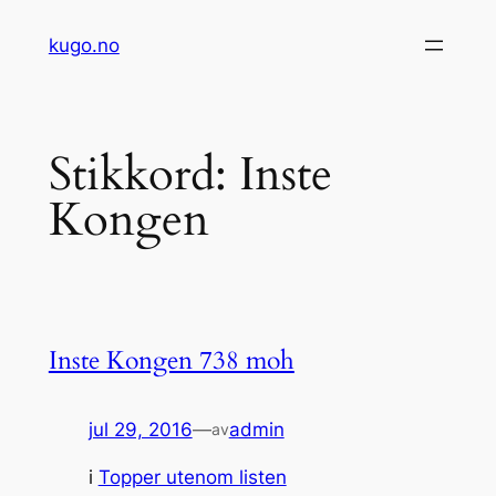
Hopp
kugo.no
til
innhold
Stikkord:
Inste
Kongen
Inste Kongen 738 moh
jul 29, 2016
—
admin
av
i
Topper utenom listen