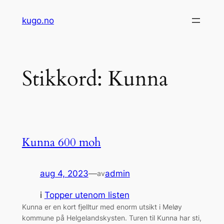
Hopp
kugo.no
til
innhold
Stikkord:
Kunna
Kunna 600 moh
aug 4, 2023
—
admin
av
i
Topper utenom listen
Kunna er en kort fjelltur med enorm utsikt i Meløy
kommune på Helgelandskysten. Turen til Kunna har sti,