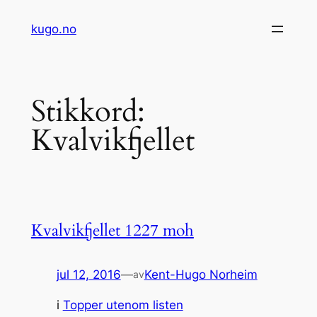
Hopp
kugo.no
til
innhold
Stikkord:
Kvalvikfjellet
Kvalvikfjellet 1227 moh
jul 12, 2016
—
Kent-Hugo Norheim
av
i
Topper utenom listen