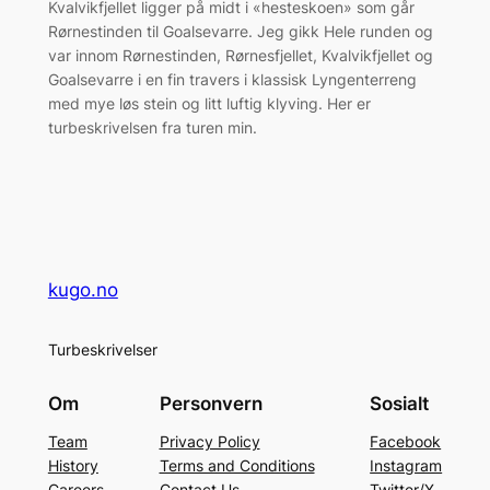
Kvalvikfjellet ligger på midt i «hesteskoen» som går
Rørnestinden til Goalsevarre. Jeg gikk Hele runden og
var innom Rørnestinden, Rørnesfjellet, Kvalvikfjellet og
Goalsevarre i en fin travers i klassisk Lyngenterreng
med mye løs stein og litt luftig klyving. Her er
turbeskrivelsen fra turen min.
kugo.no
Turbeskrivelser
Om
Personvern
Sosialt
Team
Privacy Policy
Facebook
History
Terms and Conditions
Instagram
Careers
Contact Us
Twitter/X