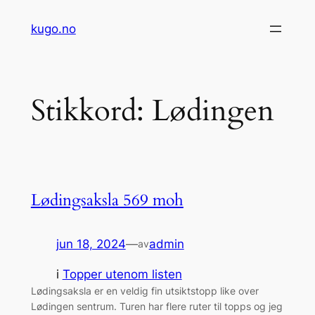
Hopp
kugo.no
til
innhold
Stikkord:
Lødingen
Lødingsaksla 569 moh
jun 18, 2024
—
admin
av
i
Topper utenom listen
Lødingsaksla er en veldig fin utsiktstopp like over
Lødingen sentrum. Turen har flere ruter til topps og jeg