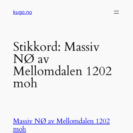
Hopp
kugo.no
til
innhold
Stikkord:
Massiv
NØ av
Mellomdalen 1202
moh
Massiv NØ av Mellomdalen 1202
moh