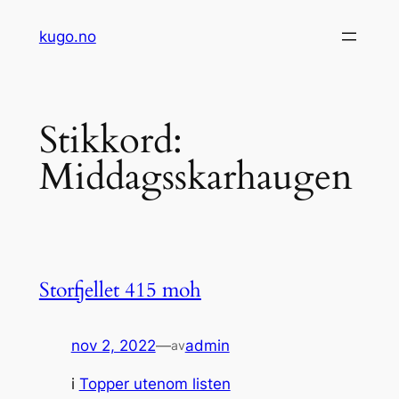
Hopp
kugo.no
til
innhold
Stikkord:
Middagsskarhaugen
Storfjellet 415 moh
nov 2, 2022
—
admin
av
i
Topper utenom listen