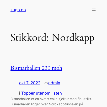
Hopp
kugo.no
til
innhold
Stikkord:
Nordkapp
Bismarhallen 230 moh
okt 7, 2022
—
admin
av
i
Topper utenom listen
Bismarhallen er en svært enkel fjelltur med fin utsikt.
Bismarhallen ligger over Nordkapptunnelen på