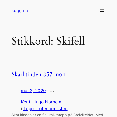
Hopp
kugo.no
til
innhold
Stikkord:
Skifell
Skarlitinden 857 moh
mai 2, 2020
—
av
Kent-Hugo Norheim
i
Topper utenom listen
Skarlitinden er en fin utsiktstopp på Breivikeidet. Med