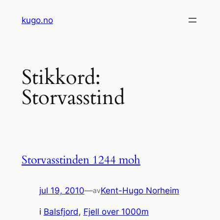
Hopp
kugo.no
til
innhold
Stikkord:
Storvasstind
Storvasstinden 1244 moh
jul 19, 2010
—
Kent-Hugo Norheim
av
i
Balsfjord
, 
Fjell over 1000m