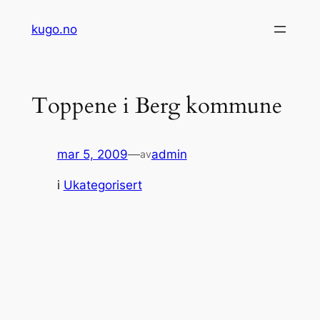
Hopp
kugo.no
til
innhold
Toppene i Berg kommune
mar 5, 2009
—
admin
av
i
Ukategorisert