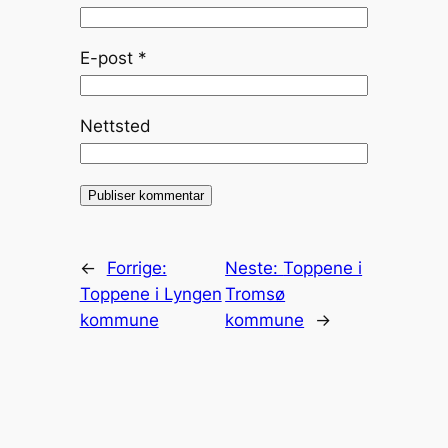
E-post
*
Nettsted
←
Forrige:
Neste:
Toppene i
Toppene i Lyngen
Tromsø
kommune
kommune
→