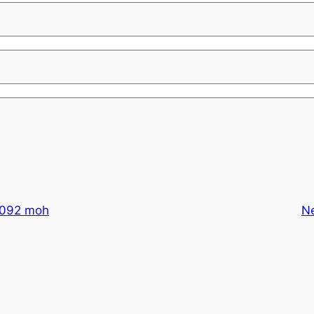
1092 moh
N