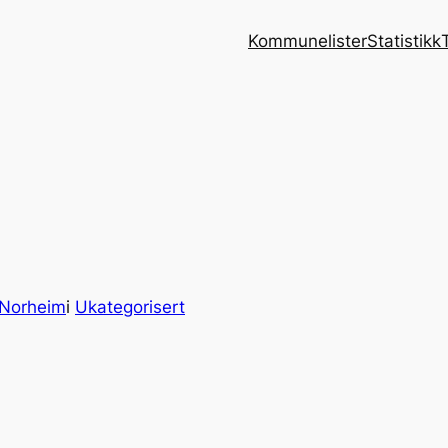
Kommunelister
Statistikk
 Norheim
i
Ukategorisert