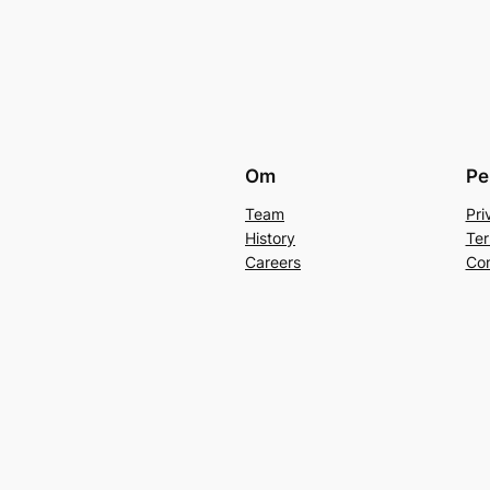
Om
Pe
Team
Pri
History
Ter
Careers
Con