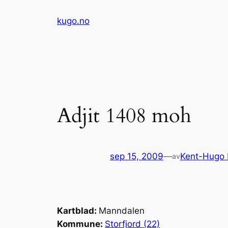
Hopp
kugo.no
til
innhold
Adjit 1408 moh
sep 15, 2009
—
Kent-Hugo
av
Kartblad:
Manndalen
Kommune:
Storfjord (22)