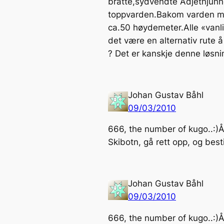
bratte,sydvendte Adjetnjunne
toppvarden.Bakom varden møt
ca.50 høydemeter.Alle «vanli
det være en alternativ rute 
? Det er kanskje denne løsni
Johan Gustav Båhl
09/03/2010
666, the number of kugo..:)Å 
Skibotn, gå rett opp, og bes
Johan Gustav Båhl
09/03/2010
666, the number of kugo..:)Å 