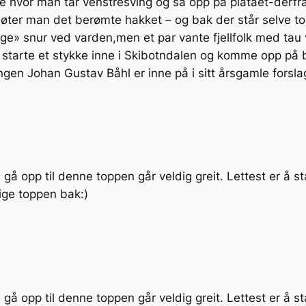
 hvor man tar venstresving og så opp på platået-derfra 
er man det berømte hakket – og bak der står selve to
ge» snur ved varden,men et par vante fjellfolk med tau
å starte et stykke inne i Skibotndalen og komme opp på
ngen Johan Gustav Båhl er inne på i sitt årsgamle forsla
gå opp til denne toppen går veldig greit. Lettest er å s
tige toppen bak:)
gå opp til denne toppen går veldig greit. Lettest er å s