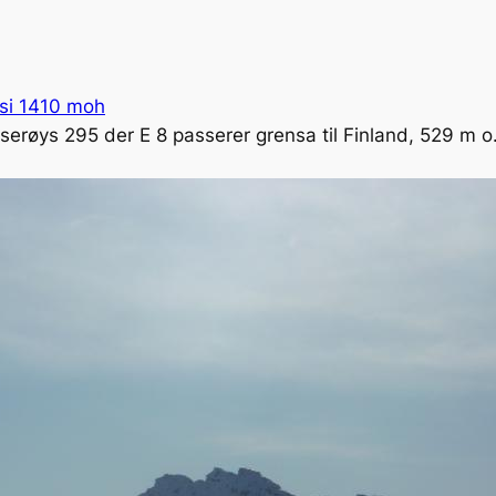
si 1410 moh
serøys 295 der E 8 passerer grensa til Finland, 529 m o