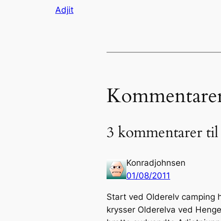
Adjit
Kommentare
3 kommentarer til
Konradjohnsen
01/08/2011
Start ved Olderelv camping 
krysser Olderelva ved Hengen