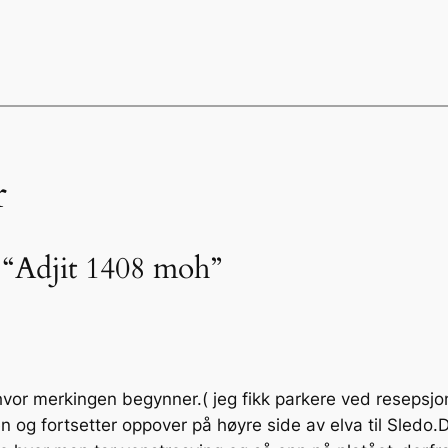
r
 “Adjit 1408 moh”
hvor merkingen begynner.( jeg fikk parkere ved reseps
 og fortsetter oppover på høyre side av elva til Sledo.D