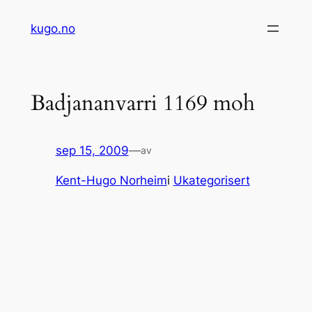
Hopp
kugo.no
til
innhold
Badjananvarri 1169 moh
sep 15, 2009
—
av
Kent-Hugo Norheim
i
Ukategorisert