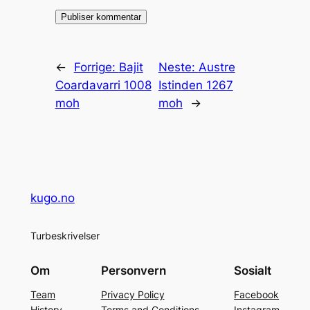
←
Forrige:
Bajit
Neste:
Austre
Coardavarri 1008
Istinden 1267
moh
moh
→
kugo.no
Turbeskrivelser
Om
Personvern
Sosialt
Team
Privacy Policy
Facebook
History
Terms and Conditions
Instagram