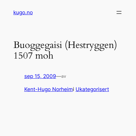
Hopp
kugo.no
til
innhold
Buoggegaisi (Hestryggen)
1507 moh
sep 15, 2009
—
av
Kent-Hugo Norheim
i
Ukategorisert