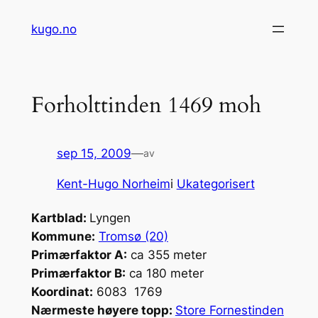
Hopp
kugo.no
til
innhold
Forholttinden 1469 moh
sep 15, 2009
—
av
Kent-Hugo Norheim
i
Ukategorisert
Kartblad:
Lyngen
Kommune:
Tromsø (20)
Primærfaktor A:
ca 355 meter
Primærfaktor B:
ca 180 meter
Koordinat:
6083 1769
Nærmeste høyere topp:
Store Fornestinden