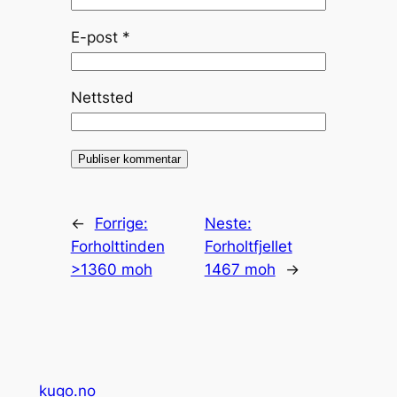
E-post
*
Nettsted
←
Forrige:
Neste:
Forholttinden
Forholtfjellet
>1360 moh
1467 moh
→
kugo.no