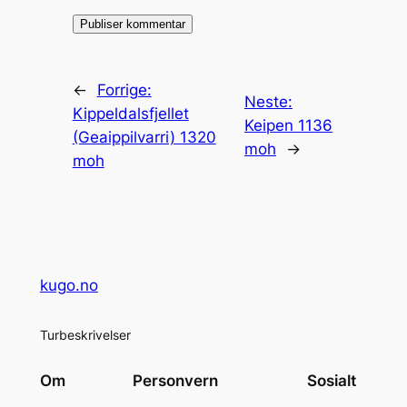
←
Forrige:
Neste:
Kippeldalsfjellet
Keipen 1136
(Geaippilvarri) 1320
moh
→
moh
kugo.no
Turbeskrivelser
Om
Personvern
Sosialt