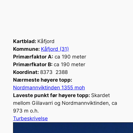
Kartblad:
Kåfjord
Kommune:
Kåfjord (31)
Primærfaktor A:
ca 190 meter
Primærfkator B:
ca 190 meter
Koordinat:
8373 2388
Nærmeste høyere topp:
Nordmannviktinden 1355 moh
Laveste punkt før høyere topp:
Skardet
mellom Giilavarri og Nordmannviktinden, ca
973 m o.h.
Turbeskrivelse