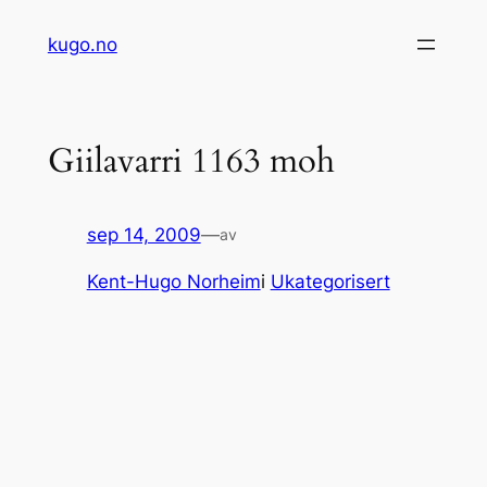
Hopp
kugo.no
til
innhold
Giilavarri 1163 moh
sep 14, 2009
—
av
Kent-Hugo Norheim
i
Ukategorisert