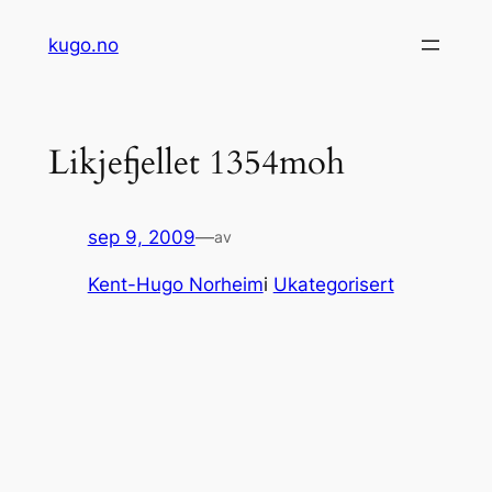
Hopp
kugo.no
til
innhold
Likjefjellet 1354moh
sep 9, 2009
—
av
Kent-Hugo Norheim
i
Ukategorisert