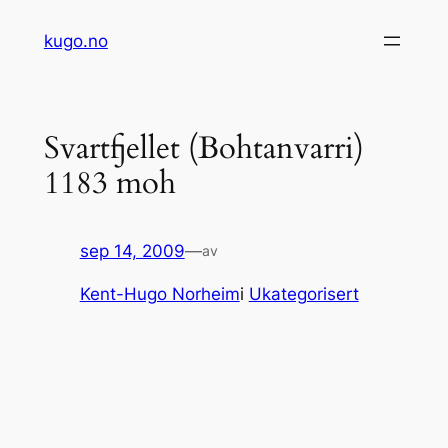
Hopp
kugo.no
til
innhold
Svartfjellet (Bohtanvarri)
1183 moh
sep 14, 2009
—
av
Kent-Hugo Norheim
i
Ukategorisert