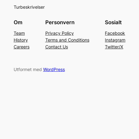
Turbeskrivelser
Om
Personvern
Sosialt
Team
Privacy Policy
Facebook
History
Terms and Conditions
Instagram
Careers
Contact Us
Twitter/X
Utformet med
WordPress