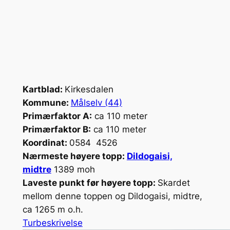
Kartblad:
Kirkesdalen
Kommune:
Målselv (44)
Primærfaktor A:
ca 110 meter
Primærfaktor B:
ca 110 meter
Koordinat:
0584 4526
Nærmeste høyere topp:
Dildogaisi,
midtre
1389 moh
Laveste punkt før høyere topp:
Skardet
mellom denne toppen og Dildogaisi, midtre,
ca 1265 m o.h.
Turbeskrivelse