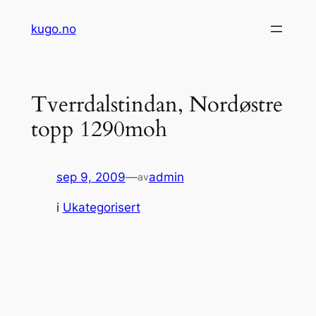
Hopp
kugo.no
til
innhold
Tverrdalstindan, Nordøstre
topp 1290moh
sep 9, 2009
—
admin
av
i
Ukategorisert