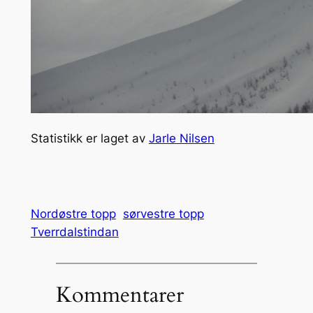
Statistikk er laget av
Jarle Nilsen
Nordøstre topp
sørvestre topp
Tverrdalstindan
Kommentarer