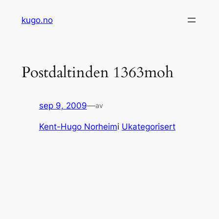
Hopp
kugo.no
til
innhold
Postdaltinden 1363moh
sep 9, 2009
—
av
Kent-Hugo Norheim
i
Ukategorisert