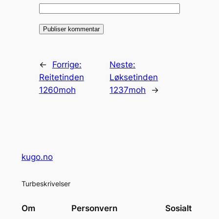
←
Forrige:
Neste:
Reitetinden
Løksetinden
1260moh
1237moh
→
kugo.no
Turbeskrivelser
Om
Personvern
Sosialt