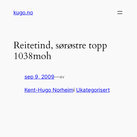
Hopp
kugo.no
til
innhold
Reitetind, sørøstre topp
1038moh
sep 9, 2009
—
av
Kent-Hugo Norheim
i
Ukategorisert