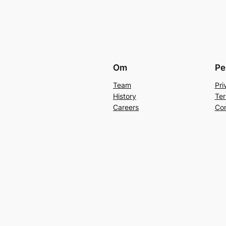
Om
Pe
Team
Pri
History
Ter
Careers
Con