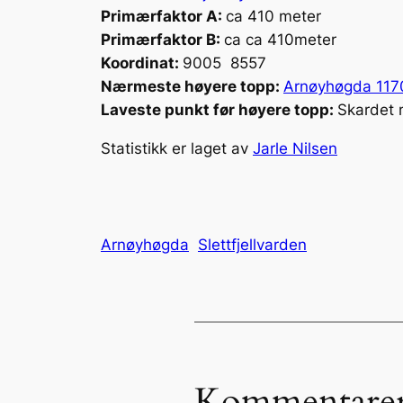
Primærfaktor A:
ca 410 meter
Primærfaktor B:
ca ca 410meter
Koordinat:
9005 8557
Nærmeste høyere topp:
Arnøyhøgda 117
Laveste punkt før høyere topp:
Skardet 
Statistikk er laget av
Jarle Nilsen
Arnøyhøgda
Slettfjellvarden
Kommentare