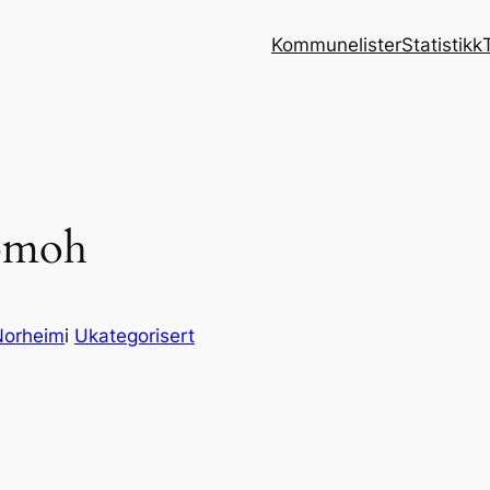
Kommunelister
Statistikk
53moh
Norheim
i
Ukategorisert