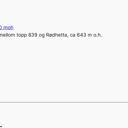
0 moh
mellom topp 839 og Rødhetta, ca 643 m o.h.
r