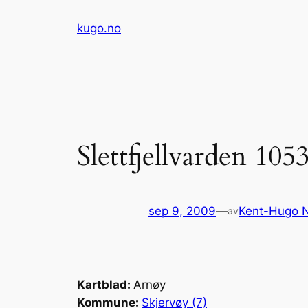
Hopp
kugo.no
til
innhold
Slettfjellvarden 10
sep 9, 2009
—
Kent-Hugo 
av
Kartblad:
Arnøy
Kommune:
Skjervøy (7)