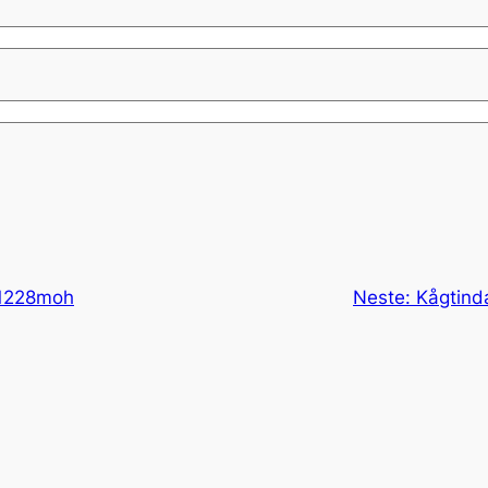
 1228moh
Neste:
Kågtind