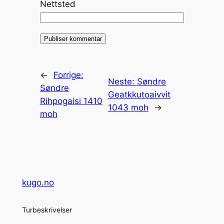
Nettsted
←
Forrige:
Neste:
Søndre
Søndre
Geatkkutoaivvit
Rihpogaisi 1410
1043 moh
→
moh
kugo.no
Turbeskrivelser