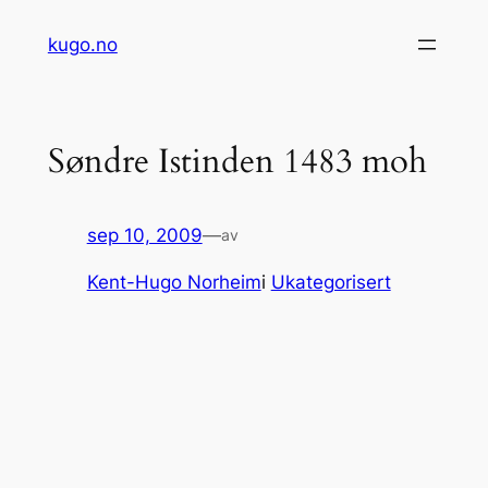
Hopp
kugo.no
til
innhold
Søndre Istinden 1483 moh
sep 10, 2009
—
av
Kent-Hugo Norheim
i
Ukategorisert