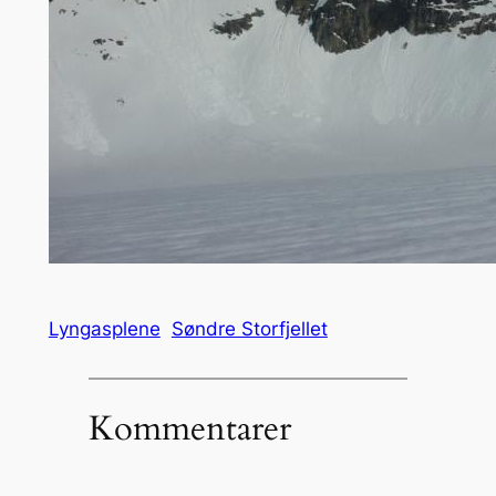
Lyngasplene
Søndre Storfjellet
Kommentarer