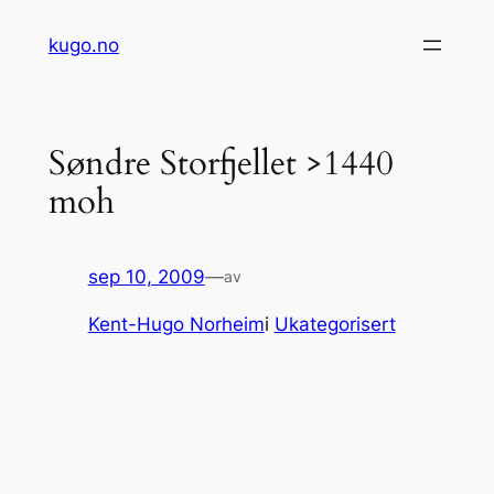
Hopp
kugo.no
til
innhold
Søndre Storfjellet >1440
moh
sep 10, 2009
—
av
Kent-Hugo Norheim
i
Ukategorisert