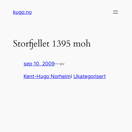
Hopp
kugo.no
til
innhold
Storfjellet 1395 moh
sep 10, 2009
—
av
Kent-Hugo Norheim
i
Ukategorisert