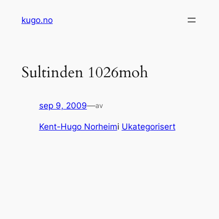
Hopp
kugo.no
til
innhold
Sultinden 1026moh
sep 9, 2009
—
av
Kent-Hugo Norheim
i
Ukategorisert