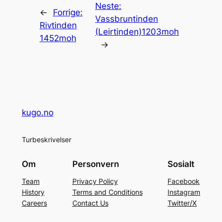
Neste:
←
Forrige:
Vassbruntinden
Rivtinden
(Leirtinden)1203moh
1452moh
→
kugo.no
Turbeskrivelser
Om
Personvern
Sosialt
Team
Privacy Policy
Facebook
History
Terms and Conditions
Instagram
Careers
Contact Us
Twitter/X