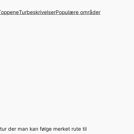
Toppene
Turbeskrivelser
Populære områder
ptur der man kan følge merket rute til