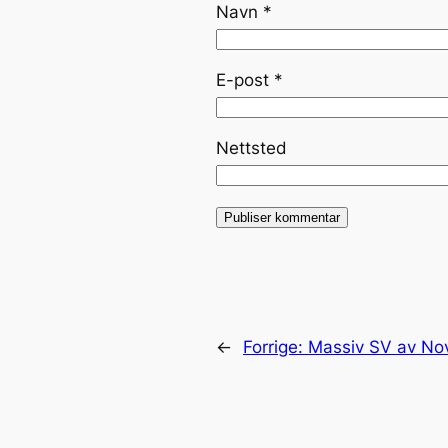
Navn
*
E-post
*
Nettsted
←
Forrige:
Massiv SV av Nov