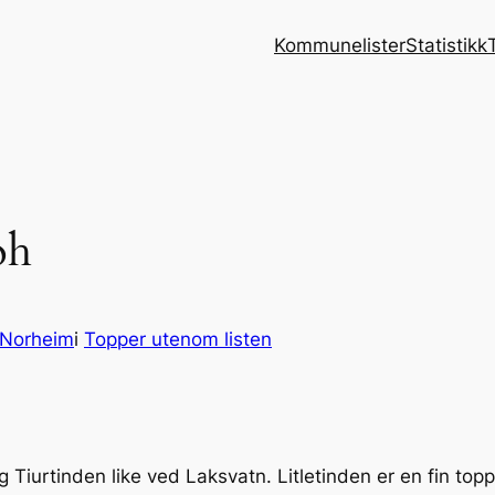
Kommunelister
Statistikk
oh
 Norheim
i
Topper utenom listen
g Tiurtinden like ved Laksvatn. Litletinden er en fin top