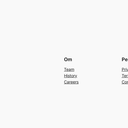
Om
Pe
Team
Pri
History
Ter
Careers
Con