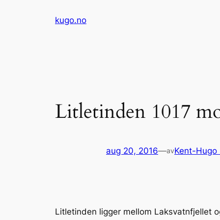
Hopp
kugo.no
til
innhold
Litletinden 1017 m
aug 20, 2016
—
Kent-Hugo
av
Litletinden ligger mellom Laksvatnfjellet o