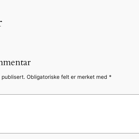
r
mmentar
 publisert.
Obligatoriske felt er merket med
*