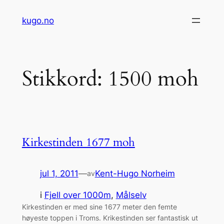
Hopp
kugo.no
til
innhold
Stikkord:
1500 moh
Kirkestinden 1677 moh
jul 1, 2011
—
Kent-Hugo Norheim
av
i
Fjell over 1000m
, 
Målselv
Kirkestinden er med sine 1677 meter den femte
høyeste toppen i Troms. Krikestinden ser fantastisk ut