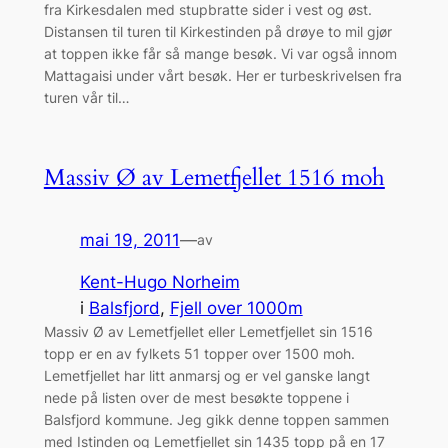
fra Kirkesdalen med stupbratte sider i vest og øst.
Distansen til turen til Kirkestinden på drøye to mil gjør
at toppen ikke får så mange besøk. Vi var også innom
Mattagaisi under vårt besøk. Her er turbeskrivelsen fra
turen vår til…
Massiv Ø av Lemetfjellet 1516 moh
mai 19, 2011
—
av
Kent-Hugo Norheim
i
Balsfjord
, 
Fjell over 1000m
Massiv Ø av Lemetfjellet eller Lemetfjellet sin 1516
topp er en av fylkets 51 topper over 1500 moh.
Lemetfjellet har litt anmarsj og er vel ganske langt
nede på listen over de mest besøkte toppene i
Balsfjord kommune. Jeg gikk denne toppen sammen
med Istinden og Lemetfjellet sin 1435 topp på en 17